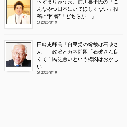
へずまりゅう氏、前川喜平氏の「こ
んなやつ日本にいてほしくない」投
稿に“回答”「どちらが…」
2025/8/19
田崎史郎氏「自民党の総裁は石破さ
ん」 政治とカネ問題「石破さん良
くて自民党悪いという構図はおかし
い」
2025/8/19