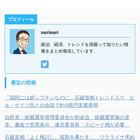
プロフィール
norinori
政治、経済、トレンドを深掘って知りたい情
報をまとめ発信しています。
最近の投稿
「国民には超シブチンなのに」石破首相トレンド入り ビ
ル・ゲイツ氏との会談で810億円支援表明
自民党・総裁選挙管理委員会が初会合 総裁選実施の是
非、書面で意思表示 逢沢委員長「スピード感が必要」
石破首相「よく検討し、役割を果たす」 ウクライナ求め