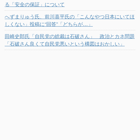
る「安全の保証」について
へずまりゅう氏、前川喜平氏の「こんなやつ日本にいてほ
しくない」投稿に“回答”「どちらが…」
田崎史郎氏「自民党の総裁は石破さん」 政治とカネ問題
「石破さん良くて自民党悪いという構図はおかしい」