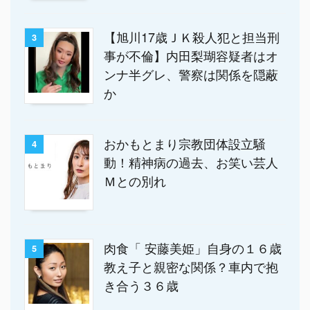
【旭川17歳ＪＫ殺人犯と担当刑
3
事が不倫】内田梨瑚容疑者はオ
ンナ半グレ、警察は関係を隠蔽
か
おかもとまり宗教団体設立騒
4
動！精神病の過去、お笑い芸人
Ｍとの別れ
肉食「 安藤美姫」自身の１６歳
5
教え子と親密な関係？車内で抱
き合う３６歳